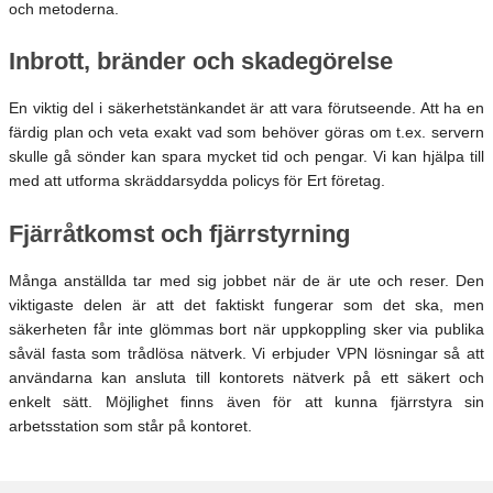
och metoderna.
Inbrott, bränder och skadegörelse
En viktig del i säkerhetstänkandet är att vara förutseende. Att ha en
färdig plan och veta exakt vad som behöver göras om t.ex. servern
skulle gå sönder kan spara mycket tid och pengar. Vi kan hjälpa till
med att utforma skräddarsydda policys för Ert företag.
Fjärråtkomst och fjärrstyrning
Många anställda tar med sig jobbet när de är ute och reser. Den
viktigaste delen är att det faktiskt fungerar som det ska, men
säkerheten får inte glömmas bort när uppkoppling sker via publika
såväl fasta som trådlösa nätverk. Vi erbjuder VPN lösningar så att
användarna kan ansluta till kontorets nätverk på ett säkert och
enkelt sätt. Möjlighet finns även för att kunna fjärrstyra sin
arbetsstation som står på kontoret.