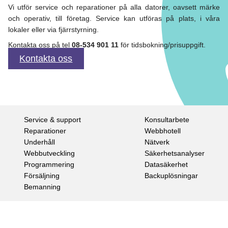
Vi utför service och reparationer på alla datorer, oavsett märke
och operativ, till företag. Service kan utföras på plats, i våra
lokaler eller via fjärrstyrning.
Kontakta oss på tel
08-534 901 11
för tidsbokning/prisuppgift.
Kontakta oss
Service & support
Konsultarbete
Reparationer
Webbhotell
Underhåll
Nätverk
Webbutveckling
Säkerhetsanalyser
Programmering
Datasäkerhet
Försäljning
Backuplösningar
Bemanning